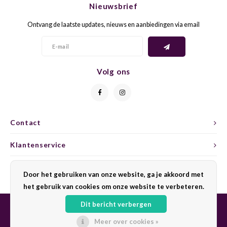
Nieuwsbrief
CAP CLASSIQUE
DESSERTWIJNEN
ARMAGNAC
AIRÈN
GROP
BLAU
Ontvang de laatste updates, nieuws en aanbiedingen via email
ALCOHOLVRIJ MOUSSEREND
CALVADOS
ARIN
MALB
BLAU
OVERIG MOUSSEREND
LIMONCELLO
ARNEI
MARZ
BOBA
Volg ons
LIKEUREN
ATHIR
MERL
BONA
OVERIG GEDISTILLEERD
AUXE
MONA
CABE
Contact
ALCOHOLVRIJ
BOMB
MOUR
CABE
Klantenservice
CABE
PINOT
CABE
Mijn account
Door het gebruiken van onze website, ga je akkoord met
CATA
PINOT
CANA
het gebruik van cookies om onze website te verbeteren.
Dit bericht verbergen
CHAR
SANG
CARM
Meer over cookies »
© Copyright 2026 Sharing Wine - Powered by
Lightspeed
- Theme by