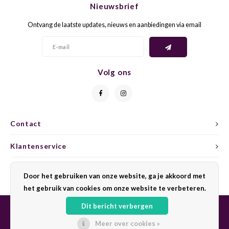
Nieuwsbrief
CAP CLASSIQUE
DESSERTWIJNEN
ARMAGNAC
AIRÈN
GROP
BLAU
Ontvang de laatste updates, nieuws en aanbiedingen via email
ALCOHOLVRIJ MOUSSEREND
CALVADOS
ARIN
MALB
BLAU
OVERIG MOUSSEREND
LIMONCELLO
ARNEI
MARZ
BOBA
Volg ons
LIKEUREN
ATHIR
MERL
BONA
OVERIG GEDISTILLEERD
AUXE
MONA
CABE
Contact
ALCOHOLVRIJ
BOMB
MOUR
CABE
Klantenservice
CABE
PINOT
CABE
Mijn account
Door het gebruiken van onze website, ga je akkoord met
CATA
PINOT
CANA
het gebruik van cookies om onze website te verbeteren.
Dit bericht verbergen
CHAR
SANG
CARM
Meer over cookies »
© Copyright 2026 Sharing Wine - Powered by
Lightspeed
- Theme by