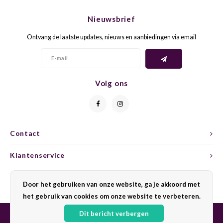
CHEN
SYRA
CARI
Nieuwsbrief
CLAIR
TEMP
CINS
Ontvang de laatste updates, nieuws en aanbiedingen via email
COLO
TIBO
CORV
CORT
TOUR
CORV
Volg ons
ELBLI
ZWEI
DOLC
FALA
BOBA
DORN
Contact
FIAN
XINO
FRÜH
Klantenservice
FIAN
RABO
GAMA
Mijn account
Door het gebruiken van onze website, ga je akkoord met
het gebruik van cookies om onze website te verbeteren.
FONT
Nebbi
GARN
Dit bericht verbergen
GARG
GRAC