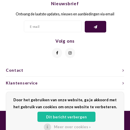
Nieuwsbrief
CAP CLASSIQUE
DESSERTWIJNEN
ARMAGNAC
AIRÈN
GROP
BLAU
Ontvang de laatste updates, nieuws en aanbiedingen via email
ALCOHOLVRIJ MOUSSEREND
CALVADOS
ARIN
MALB
BLAU
OVERIG MOUSSEREND
LIMONCELLO
ARNEI
MARZ
BOBA
Volg ons
LIKEUREN
ATHIR
MERL
BONA
OVERIG GEDISTILLEERD
AUXE
MONA
CABE
Contact
ALCOHOLVRIJ
BOMB
MOUR
CABE
Klantenservice
CABE
PINOT
CABE
Mijn account
Door het gebruiken van onze website, ga je akkoord met
CATA
PINOT
CANA
het gebruik van cookies om onze website te verbeteren.
Dit bericht verbergen
CHAR
SANG
CARM
Meer over cookies »
© Copyright 2026 Sharing Wine - Powered by
Lightspeed
- Theme by