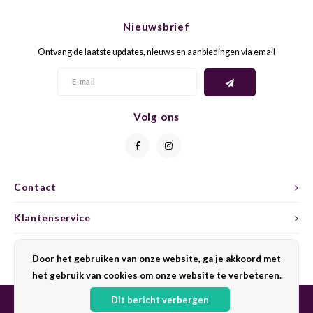
CHEN
SYRA
CARI
Nieuwsbrief
CLAIR
TEMP
CINS
Ontvang de laatste updates, nieuws en aanbiedingen via email
COLO
TIBO
CORV
CORT
TOUR
CORV
Volg ons
ELBLI
ZWEI
DOLC
FALA
BOBA
DORN
Contact
FIAN
XINO
FRÜH
Klantenservice
FIAN
RABO
GAMA
Mijn account
Door het gebruiken van onze website, ga je akkoord met
het gebruik van cookies om onze website te verbeteren.
FONT
Nebbi
GARN
Dit bericht verbergen
GARG
GRAC