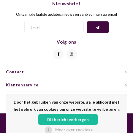
Nieuwsbrief
CAP CLASSIQUE
DESSERTWIJNEN
ARMAGNAC
AIRÈN
GROP
BLAU
Ontvang de laatste updates, nieuws en aanbiedingen via email
ALCOHOLVRIJ MOUSSEREND
CALVADOS
ARIN
MALB
BLAU
OVERIG MOUSSEREND
LIMONCELLO
ARNEI
MARZ
BOBA
Volg ons
LIKEUREN
ATHIR
MERL
BONA
OVERIG GEDISTILLEERD
AUXE
MONA
CABE
Contact
ALCOHOLVRIJ
BOMB
MOUR
CABE
Klantenservice
CABE
PINOT
CABE
Mijn account
Door het gebruiken van onze website, ga je akkoord met
CATA
PINOT
CANA
het gebruik van cookies om onze website te verbeteren.
Dit bericht verbergen
CHAR
SANG
CARM
Meer over cookies »
© Copyright 2026 Sharing Wine - Powered by
Lightspeed
- Theme by