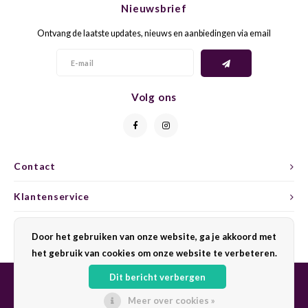
Nieuwsbrief
CAP CLASSIQUE
DESSERTWIJNEN
ARMAGNAC
AIRÈN
GROP
BLAU
Ontvang de laatste updates, nieuws en aanbiedingen via email
ALCOHOLVRIJ MOUSSEREND
CALVADOS
ARIN
MALB
BLAU
OVERIG MOUSSEREND
LIMONCELLO
ARNEI
MARZ
BOBA
Volg ons
LIKEUREN
ATHIR
MERL
BONA
OVERIG GEDISTILLEERD
AUXE
MONA
CABE
Contact
ALCOHOLVRIJ
BOMB
MOUR
CABE
Klantenservice
CABE
PINOT
CABE
Mijn account
Door het gebruiken van onze website, ga je akkoord met
CATA
PINOT
CANA
het gebruik van cookies om onze website te verbeteren.
Dit bericht verbergen
CHAR
SANG
CARM
Meer over cookies »
© Copyright 2026 Sharing Wine - Powered by
Lightspeed
- Theme by