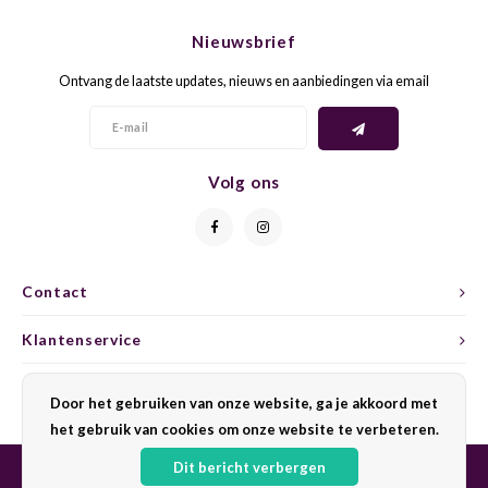
CHEN
SYRA
CARI
Nieuwsbrief
CLAIR
TEMP
CINS
Ontvang de laatste updates, nieuws en aanbiedingen via email
COLO
TIBO
CORV
CORT
TOUR
CORV
Volg ons
ELBLI
ZWEI
DOLC
FALA
BOBA
DORN
Contact
FIAN
XINO
FRÜH
Klantenservice
FIAN
RABO
GAMA
Mijn account
Door het gebruiken van onze website, ga je akkoord met
het gebruik van cookies om onze website te verbeteren.
FONT
Nebbi
GARN
Dit bericht verbergen
GARG
GRAC