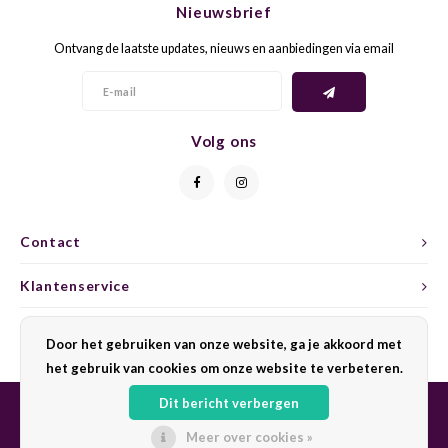
Nieuwsbrief
CAP CLASSIQUE
DESSERTWIJNEN
ARMAGNAC
AIRÈN
GROP
BLAU
Ontvang de laatste updates, nieuws en aanbiedingen via email
ALCOHOLVRIJ MOUSSEREND
CALVADOS
ARIN
MALB
BLAU
OVERIG MOUSSEREND
LIMONCELLO
ARNEI
MARZ
BOBA
Volg ons
LIKEUREN
ATHIR
MERL
BONA
OVERIG GEDISTILLEERD
AUXE
MONA
CABE
Contact
ALCOHOLVRIJ
BOMB
MOUR
CABE
Klantenservice
CABE
PINOT
CABE
Mijn account
Door het gebruiken van onze website, ga je akkoord met
CATA
PINOT
CANA
het gebruik van cookies om onze website te verbeteren.
Dit bericht verbergen
CHAR
SANG
CARM
Meer over cookies »
© Copyright 2026 Sharing Wine - Powered by
Lightspeed
- Theme by