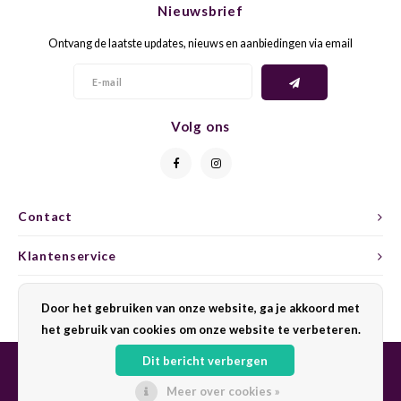
Nieuwsbrief
CAP CLASSIQUE
DESSERTWIJNEN
ARMAGNAC
AIRÈN
GROP
BLAU
Ontvang de laatste updates, nieuws en aanbiedingen via email
ALCOHOLVRIJ MOUSSEREND
CALVADOS
ARIN
MALB
BLAU
OVERIG MOUSSEREND
LIMONCELLO
ARNEI
MARZ
BOBA
Volg ons
LIKEUREN
ATHIR
MERL
BONA
OVERIG GEDISTILLEERD
AUXE
MONA
CABE
Contact
ALCOHOLVRIJ
BOMB
MOUR
CABE
Klantenservice
CABE
PINOT
CABE
Mijn account
Door het gebruiken van onze website, ga je akkoord met
CATA
PINOT
CANA
het gebruik van cookies om onze website te verbeteren.
Dit bericht verbergen
CHAR
SANG
CARM
Meer over cookies »
© Copyright 2026 Sharing Wine - Powered by
Lightspeed
- Theme by