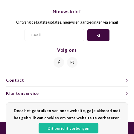
CHEN
SYRA
CARI
Nieuwsbrief
CLAIR
TEMP
CINS
Ontvang de laatste updates, nieuws en aanbiedingen via email
COLO
TIBO
CORV
CORT
TOUR
CORV
Volg ons
ELBLI
ZWEI
DOLC
FALA
BOBA
DORN
Contact
FIAN
XINO
FRÜH
Klantenservice
FIAN
RABO
GAMA
Mijn account
Door het gebruiken van onze website, ga je akkoord met
het gebruik van cookies om onze website te verbeteren.
FONT
Nebbi
GARN
Dit bericht verbergen
GARG
GRAC