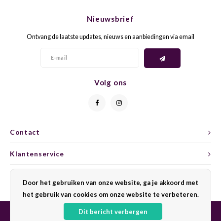
CHEN
SYRA
CARI
Nieuwsbrief
CLAIR
TEMP
CINS
Ontvang de laatste updates, nieuws en aanbiedingen via email
COLO
TIBO
CORV
CORT
TOUR
CORV
Volg ons
ELBLI
ZWEI
DOLC
FALA
BOBA
DORN
Contact
FIAN
XINO
FRÜH
Klantenservice
FIAN
RABO
GAMA
Mijn account
Door het gebruiken van onze website, ga je akkoord met
het gebruik van cookies om onze website te verbeteren.
FONT
Nebbi
GARN
Dit bericht verbergen
GARG
GRAC