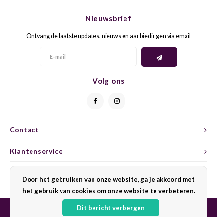
CHEN
SYRA
CARI
Nieuwsbrief
CLAIR
TEMP
CINS
Ontvang de laatste updates, nieuws en aanbiedingen via email
COLO
TIBO
CORV
CORT
TOUR
CORV
Volg ons
ELBLI
ZWEI
DOLC
FALA
BOBA
DORN
Contact
FIAN
XINO
FRÜH
Klantenservice
FIAN
RABO
GAMA
Mijn account
Door het gebruiken van onze website, ga je akkoord met
het gebruik van cookies om onze website te verbeteren.
FONT
Nebbi
GARN
Dit bericht verbergen
GARG
GRAC