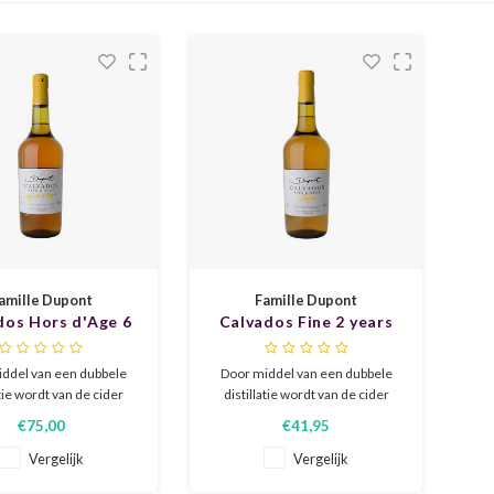
amille Dupont
Famille Dupont
dos Hors d'Age 6
Calvados Fine 2 years
years
ddel van een dubbele
Door middel van een dubbele
atie wordt van de cider
distillatie wordt van de cider
 prachtige Calvados
deze prachtige Calvados
€75,00
€41,95
t, die vervolgens zes
gestookt, die vervolgens
ikenhouten vaten uit de
twee jaar op eikenhouten vaten
Vergelijk
Vergelijk
Loire rijpt.
uit de Loire rijpt.