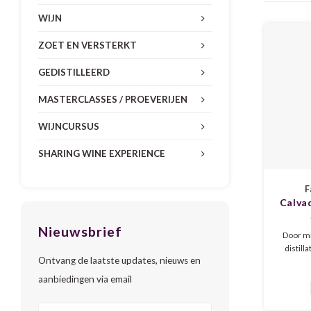
WIJN
ZOET EN VERSTERKT
GEDISTILLEERD
MASTERCLASSES / PROEVERIJEN
WIJNCURSUS
SHARING WINE EXPERIENCE
F
Calva
Nieuwsbrief
Door mi
distill
Ontvang de laatste updates, nieuws en
deze
gestook
aanbiedingen via email
jaar op e